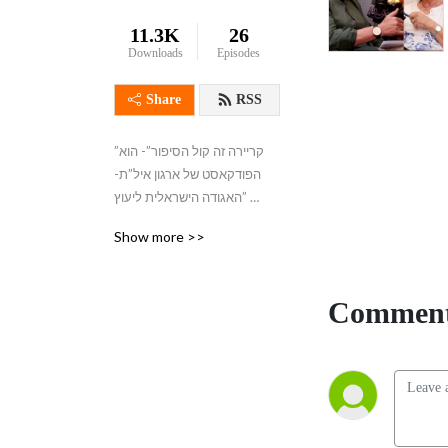
11.3K
26
Downloads
Episodes
Share
RSS
”קריירה זה קול הסיפור”- הוא 
הפודקאסט של ארגון איל”ת-  
”האגודה הישראלית ליעוץ 
תעסוקתי ופיתוח קריירה” 
Show more >>
המהווה בית מקצועי ליועצי 
הקריירה בישראל.

מטרת הפודקאסט  לסייע 
Comment
בקבלת החלטות בתחום 
הקריירה והלימודים,  בשלבים 
השונים של החיים ולמחפשי 
עבודה.  

מי מתארח בפודקאסט? 
