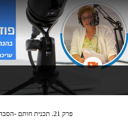
פרק 21. תכנית חותם -הסבה והכשרה להוראה לאקדמאים וסטודנטים