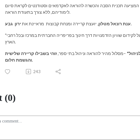
המציעה תכנית הסבה והכשרה להוראה לאקדמאים וסטודנטים לקראת סיום
לימודיהם, ללא צורך בתעודת הוראה.
ירון גבע.
ענת רונאל מטלון,
יועצת קריירה ומנחת קבוצות מראיינת את
גון חינוכי חברתי מאז 2010, הפועל לקידום שוויון הזדמנויות דרך חינוך בפריפריה החברתית במרכז ובכל רחבי
"
הארץ.
ניהול"
–מסלול מהיר להוראה וניהול בתי ספר,
זוהי בשבילו קריירה שלישית
והגשמת חלום.
243
 (0)